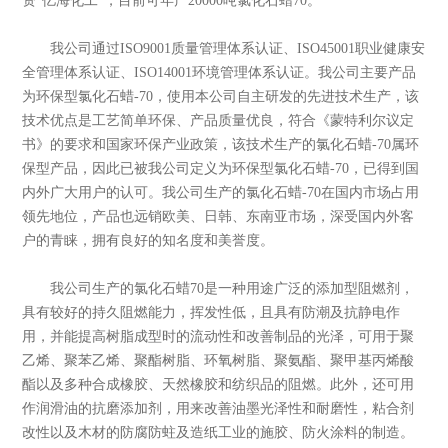
资“亿海化工”，目前可年产20000吨氯化石蜡70。
我公司通过ISO9001质量管理体系认证、ISO45001职业健康安
全管理体系认证、ISO14001环境管理体系认证。我公司主要产品
为环保型氯化石蜡-70，使用本公司自主研发的先进技术生产，该
技术优点是工艺简单环保、产品质量优良，符合《蒙特利尔议定
书》的要求和国家环保产业政策，该技术生产的氯化石蜡-70属环
保型产品，因此已被我公司定义为环保型氯化石蜡-70，已得到国
内外广大用户的认可。我公司生产的氯化石蜡-70在国内市场占用
领先地位，产品也远销欧美、日韩、东南亚市场，深受国内外客
户的青睐，拥有良好的知名度和美誉度。
我公司生产的氯化石蜡70是一种用途广泛的添加型阻燃剂，
具有较好的持久阻燃能力，挥发性低，且具有防潮及抗静电作
用，并能提高树脂成型时的流动性和改善制品的光泽，可用于聚
乙烯、聚苯乙烯、聚酯树脂、环氧树脂、聚氨酯、聚甲基丙烯酸
酯以及多种合成橡胶、天然橡胶和纺织品的阻燃。此外，还可用
作润滑油的抗磨添加剂，用来改善油墨光泽性和耐磨性，粘合剂
改性以及木材的防腐防蛀及造纸工业的施胶、防火涂料的制造。